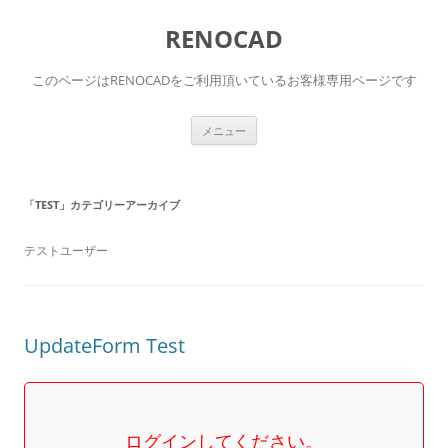
RENOCAD
このページはRENOCADをご利用頂いているお客様専用ページです
コ
メニュー
ン
テ
ン
ツ
へ
「
TEST
」カテゴリーアーカイブ
ス
キ
ッ
プ
テストユーザー
UpdateForm Test
ログインしてください。