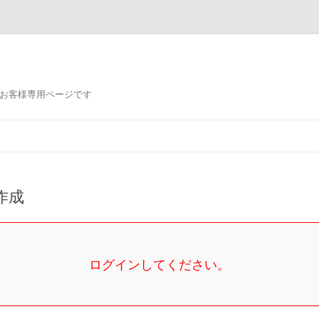
るお客様専用ページです
コ
ン
テ
ン
ツ
へ
ス
作成
キ
ッ
プ
ログインしてください。