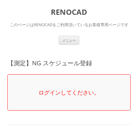
RENOCAD
このページはRENOCADをご利用頂いているお客様専用ページです
コ
メニュー
ン
テ
ン
ツ
へ
【測定】NG スケジュール登録
ス
キ
ッ
プ
ログインしてください。