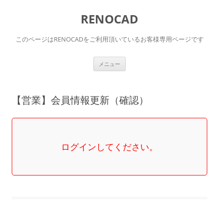
RENOCAD
このページはRENOCADをご利用頂いているお客様専用ページです
コ
メニュー
ン
テ
ン
ツ
へ
【営業】会員情報更新（確認）
ス
キ
ッ
プ
ログインしてください。